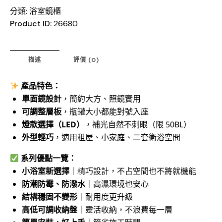
分類:
浴室鏡櫃
Product ID:
26680
描述
評價 (0)
產品特色：
單面鏡設計
，簡約大方、照鏡實用
可調整層板
，瓶罐大小都能對號入座
燈款選擇（LED）
，補光自然不刺眼（限 50BL）
外型輕巧
，適用租屋、小家庭、二套衛浴空間
系列優點一覽：
小浴室新選擇
｜精巧設計，不占空間也不將就機能
防潮防霉、防潑水
｜高濕環境也安心
結構穩固不變形
｜耐用度更升級
高低可調收納盤
｜靈活收納，不浪費每一層