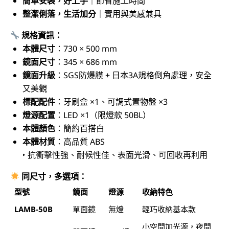
簡單安裝，好上手
｜節省施工時間
整潔俐落，生活加分
｜實用與美感兼具
規格資訊：
本體尺寸
：730 × 500 mm
鏡面尺寸
：345 × 686 mm
鏡面升級
：SGS防爆膜 + 日本3A規格倒角處理，安全
又美觀
標配配件
：牙刷盒 ×1、可調式置物盤 ×3
燈源配置
：LED ×1（限燈款 50BL）
本體顏色
：簡約百搭白
本體材質
：高品質 ABS
‣ 抗衝擊性強、耐候性佳、表面光滑、可回收再利用
同尺寸，多選項：
型號
鏡面
燈源
收納特色
LAMB-50B
單面鏡
無燈
輕巧收納基本款
小空間加光源，夜間