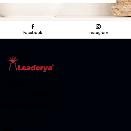
l
t
e
r
n
Facebook
Instagram
a
t
i
v
e
:
公司地址
台中市烏日區高鐵東路19號
leaderya@gmail.com
(04)-2337-8153
連結