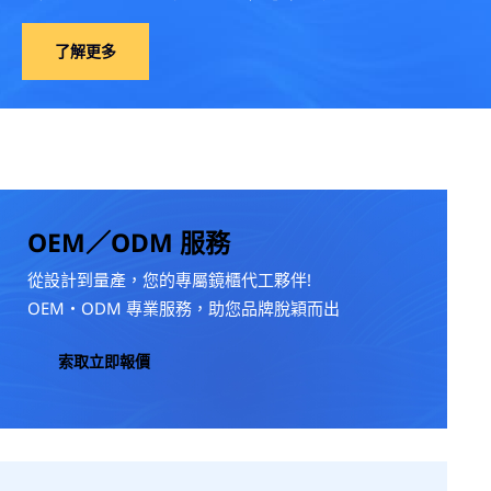
了解更多
OEM／ODM 服務
從設計到量產，您的專屬鏡櫃代工夥伴!
OEM・ODM 專業服務，助您品牌脫穎而出
索取立即報價