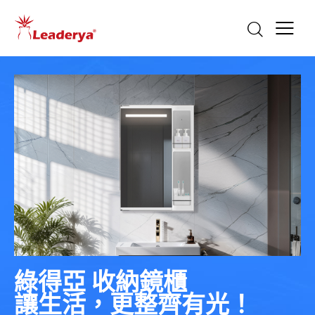
綠得亞 收納鏡櫃
讓生活，更整齊有光！