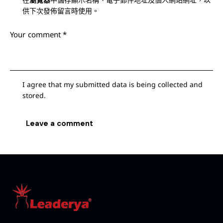
供下次發佈留言時使用。
I agree that my submitted data is being collected and
stored.
A
l
t
e
r
n
a