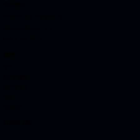
公司地址
t
i
台中市烏日區高鐵東路19號
v
leaderya@gmail.com
e
:
(04)-2337-8153
連結
首頁
我們的服務
關於綠得亞
商店
聯絡我們
訂閱電子報